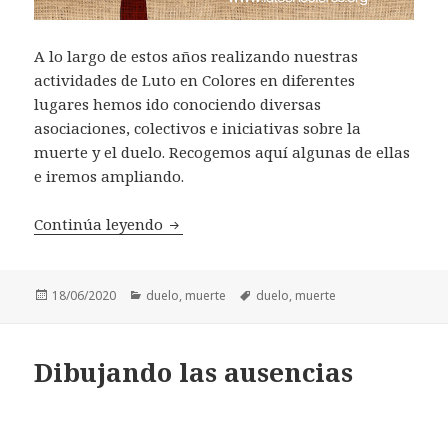
A lo largo de estos años realizando nuestras
actividades de Luto en Colores en diferentes
lugares hemos ido conociendo diversas
asociaciones, colectivos e iniciativas sobre la
muerte y el duelo. Recogemos aquí algunas de ellas
e iremos ampliando.
Recursos y colectivos sobre muerte y 
Continúa leyendo
Publicado
Categorías
Etiquetas
18/06/2020
duelo
,
muerte
duelo
,
muerte
el
Dibujando las ausencias