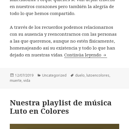
en nuestros corazones pero también la alegría de
todo lo que hemos compartido.
A través de los recuerdos podemos relacionarnos
con su ausencia y reencontrarnos con las personas
a las que queremos, aunque no estén físicamente,
homenajeando así su existencia y todo lo que han
Dibujando l
dejado en nuestras vidas.
Continúa leyendo
Publicado
Categorías
Etiquetas
12/07/2019
Uncategorized
duelo
,
lutoencolores
,
el
muerte
,
vida
Nuestra playlist de música
Luto en Colores