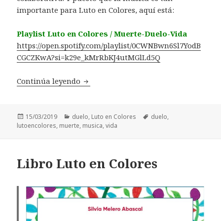
importante para Luto en Colores, aquí está:
Playlist Luto en Colores / Muerte-Duelo-Vida
https://open.spotify.com/playlist/0CWNBwn6Sl7YodB
CGCZKwA?si=k29e_kMrRbKJ4utMGlLd5Q
Nuestra playlist de música Luto en Co
Continúa leyendo
Publicado
Categorías
Etiquetas
15/03/2019
duelo
,
Luto en Colores
duelo
,
el
lutoencolores
,
muerte
,
musica
,
vida
Libro Luto en Colores