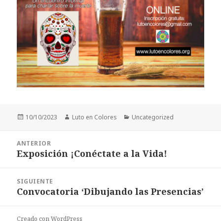
Publicado
Autor
Categorías
10/10/2023
Luto en Colores
Uncategorized
el
Navegación
ANTERIOR
de
Exposición ¡Conéctate a la Vida!
Entrada
entradas
anterior:
SIGUIENTE
Convocatoria ‘Dibujando las Presencias’
Entrada
siguiente:
Creado con WordPress