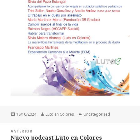
Publicado
Autor
Categorías
18/10/2024
Luto en Colores
Uncategorized
el
Navegación
ANTERIOR
de
Nuevo podcast Luto en Colores
Entrada