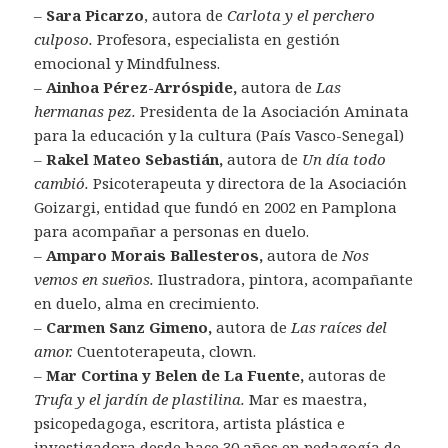
–
Sara Picarzo
, autora de
Carlota y el perchero
culposo.
Profesora, especialista en gestión
emocional y Mindfulness.
–
Ainhoa Pérez-Arró
spide,
autora de
Las
hermanas pez.
Presidenta de la Asociación Aminata
para la educación y la cultura (País Vasco-Senegal)
–
Rakel Mateo Sebastián,
autora de
Un día todo
cambió.
Psicoterapeuta y directora de la Asociación
Goizargi, entidad que fundó en 2002 en Pamplona
para acompañar a personas en duelo.
–
Amparo Morais Ballesteros,
autora de
Nos
vemos en sueños.
Ilustradora, pintora, acompañante
en duelo, alma en crecimiento.
–
Carmen Sanz Gimeno,
autora de
Las raíces del
amor.
Cuentoterapeuta, clown.
–
Mar Cortina y Belen de La Fuente,
autoras de
Trufa y el jardín de plastilina.
Mar es maestra,
psicopedagoga, escritora, artista plástica e
investigadora desde hace 30 años en pedagogía de